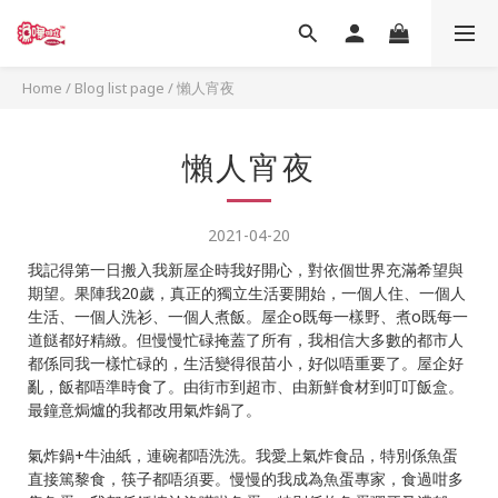
Home
/
Blog list page
/
懶人宵夜
懶人宵夜
2021-04-20
我記得第一日搬入我新屋企時我好開心，對依個世界充滿希望與
期望。果陣我20歲，真正的獨立生活要開始，一個人住、一個人
生活、一個人洗衫、一個人煮飯。屋企o既每一樣野、煮o既每一
道餸都好精緻。但慢慢忙碌掩蓋了所有，我相信大多數的都市人
都係同我一樣忙碌的，生活變得很苗小，好似唔重要了。屋企好
亂，飯都唔準時食了。由街市到超市、由新鮮食材到叮叮飯盒。
最鐘意焗爐的我都改用氣炸鍋了。
氣炸鍋+牛油紙，連碗都唔洗洗。我愛上氣炸食品，特別係魚蛋
直接篤黎食，筷子都唔須要。慢慢的我成為魚蛋專家，食過咁多