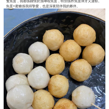
隻魚蛋，我都係鍾情於漁嘩啦魚蛋，特別係炸魚蛋彈牙又濃郁。
魚蛋+蜜糖係我得摯愛，也是深夜陪伴我的夥伴。