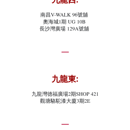
南昌V-WALK 96號舖
奧海城1期 UG 10B
長沙灣廣場 129A號舖
九龍東:
九龍灣德福廣場2期SHOP 421
觀塘駱駝漆大廈3期2E