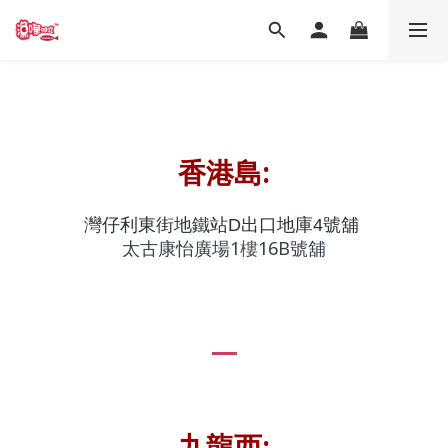
香港島:
灣仔利東街地鐵站D出口地庫4號舖
樓
太古康怡廣場1
16B號舖
九龍西: